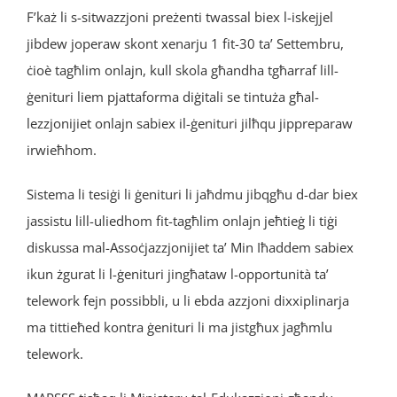
F’każ li s-sitwazzjoni preżenti twassal biex l-iskejjel
jibdew joperaw skont xenarju 1 fit-30 ta’ Settembru,
ċioè tagħlim onlajn, kull skola għandha tgħarraf lill-
ġenituri liem pjattaforma diġitali se tintuża għal-
lezzjonijiet onlajn sabiex il-ġenituri jilħqu jippreparaw
irwieħhom.
Sistema li tesiġi li ġenituri li jaħdmu jibqgħu d-dar biex
jassistu lill-uliedhom fit-tagħlim onlajn jeħtieġ li tiġi
diskussa mal-Assoċjazzjonijiet ta’ Min Iħaddem sabiex
ikun żgurat li l-ġenituri jingħataw l-opportunità ta’
telework fejn possibbli, u li ebda azzjoni dixxiplinarja
ma tittieħed kontra ġenituri li ma jistgħux jagħmlu
telework.