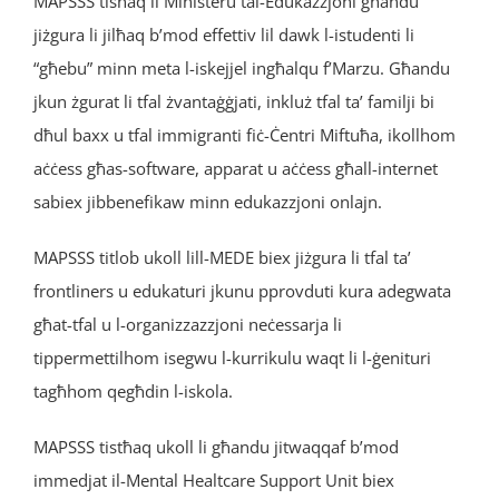
MAPSSS tisħaq li Ministeru tal-Edukazzjoni għandu
jiżgura li jilħaq b’mod effettiv lil dawk l-istudenti li
“għebu” minn meta l-iskejjel ingħalqu f’Marzu. Għandu
jkun żgurat li tfal żvantaġġjati, inkluż tfal ta’ familji bi
dħul baxx u tfal immigranti fiċ-Ċentri Miftuħa, ikollhom
aċċess għas-software, apparat u aċċess għall-internet
sabiex jibbenefikaw minn edukazzjoni onlajn.
MAPSSS titlob ukoll lill-MEDE biex jiżgura li tfal ta’
frontliners u edukaturi jkunu pprovduti kura adegwata
għat-tfal u l-organizzazzjoni neċessarja li
tippermettilhom isegwu l-kurrikulu waqt li l-ġenituri
tagħhom qegħdin l-iskola.
MAPSSS tistħaq ukoll li għandu jitwaqqaf b’mod
immedjat il-Mental Healtcare Support Unit biex