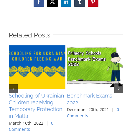
Facebook
X
LinkedIn
Tumblr
Pinterest
Related Posts
Schooling of Ukrainian
Benchmark Exams
Sh
Children receiving
2022
are
Temporary Protection
ch
December 20th, 2021
|
0
in Malta
Comments
Nov
Co
March 16th, 2022
|
0
Comments