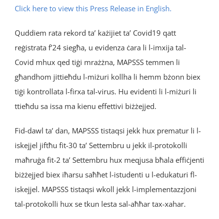
Click here to view this Press Release in English.
Quddiem rata rekord ta’ każijiet ta’ Covid19 qatt
reġistrata f’24 siegħa, u evidenza ċara li l-imxija tal-
Covid mhux qed tiġi mrażżna, MAPSSS temmen li
għandhom jittieħdu l-miżuri kollha li hemm bżonn biex
tiġi kontrollata l-firxa tal-virus. Hu evidenti li l-miżuri li
ttieħdu sa issa ma kienu effettivi biżżejjed.
Fid-dawl ta’ dan, MAPSSS tistaqsi jekk hux prematur li l-
iskejjel jiftħu fit-30 ta’ Settembru u jekk il-protokolli
maħruġa fit-2 ta’ Settembru hux meqjusa bħala effiċjenti
biżżejjed biex iħarsu saħħet l-istudenti u l-edukaturi fl-
iskejjel. MAPSSS tistaqsi wkoll jekk l-implementazzjoni
tal-protokolli hux se tkun lesta sal-aħħar tax-xahar.