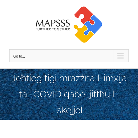
Skip
to
content
Go to...
Jeħtieġ tiġi mrażżna l-imxija
tal-COVID qabel jiftħu l-
iskejjel