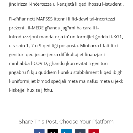
jindirizza l-inċertezza u l-anzjetà li qed iħossu l-istudenti.
Fl-aħħar nett MAPSSS ittenni li fid-dawl tal-inċertezzi
preżenti, il-MEDE għandu jagħmilha ċara li l-
introduzzzjoni mandatorja ta’ uniformijiet ġodda fi-KG1,
u s-snin 1, 7 u 9 qed tiġi posposta. Minbarra l-fatt li xi
ġenituri qed jesperjenza diffikultajiet finanzjarji
minħabba l-COVID, għandu jkun evitat li ġenituri
jinġabru fi kju quddiem l-uniku stabbiliment li qed ibigħ
l-uniformijiet b’mod speċjali meta ma nafux meta u jekk
l-iskejjel hux se jiftħu.
Share This Post, Choose Your Platform!