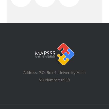
Address: P.O. Box 4, University Malta
VO Number: 0930